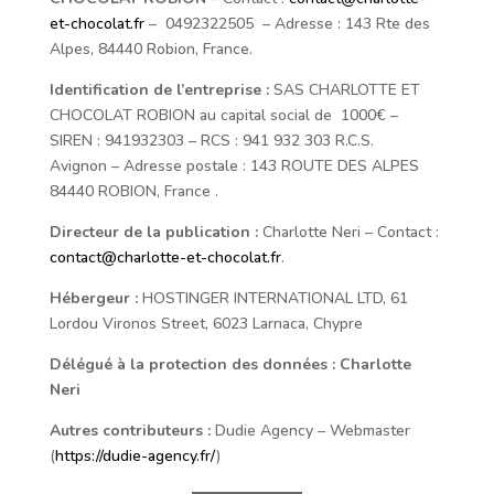
et-chocolat.fr
–
0492322505
– Adresse :
143 Rte des
Alpes, 84440 Robion
, France
.
Identification de l’entreprise :
SAS
CHARLOTTE ET
CHOCOLAT ROBION
au capital social de
1000
€ –
SIREN :
941932303
– RCS : 941 932 303 R.C.S.
Avignon
– Adresse postale :
143 ROUTE DES ALPES
84440 ROBION
, France
.
Directeur de la publication :
Charlotte Neri
– Contact :
contact@charlotte-et-chocolat.fr
.
Hébergeur :
HOSTINGER INTERNATIONAL LTD, 61
Lordou Vironos Street, 6023 Larnaca, Chypre
Délégué à la protection des données :
Charlotte
Neri
Autres contributeurs :
Dudie Agency – Webmaster
(
https://dudie-agency.fr/
)